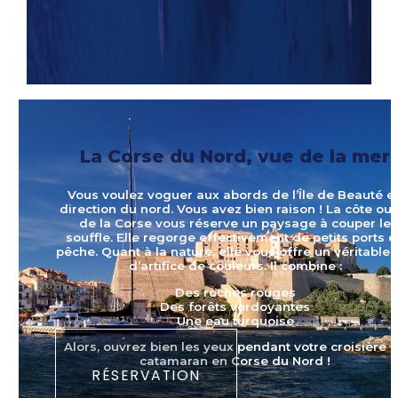
La Corse du Nord, vue de la mer
Vous voulez voguer aux abords de l’Île de Beauté e
direction du nord. Vous avez bien raison ! La côte ou
de la Corse vous réserve un paysage à couper le
souffle. Elle regorge effectivement de petits ports 
pêche. Quant à la nature, elle vous offre un véritable 
d’artifice de couleurs. Il combine :
Des roches rouges
Des forêts verdoyantes
Une eau turquoise
Alors, ouvrez bien les yeux pendant votre croisière 
catamaran en Corse du Nord !
RÉSERVATION